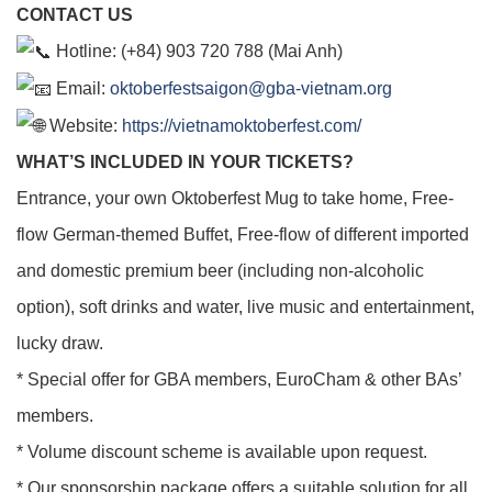
CONTACT US
Hotline: (+84) 903 720 788 (Mai Anh)
Email:
oktoberfestsaigon@gba-vietnam.org
Website:
https://vietnamoktoberfest.com/
WHAT’S INCLUDED IN YOUR TICKETS?
Entrance, your own Oktoberfest Mug to take home, Free-
flow German-themed Buffet, Free-flow of different imported
and domestic premium beer (including non-alcoholic
option), soft drinks and water, live music and entertainment,
lucky draw.
* Special offer for GBA members, EuroCham & other BAs’
members.
* Volume discount scheme is available upon request.
* Our sponsorship package offers a suitable solution for all