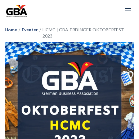
Home
/
Eventer
/
HCMC | GBA-ERDINGER OKTOBERFEST
2023